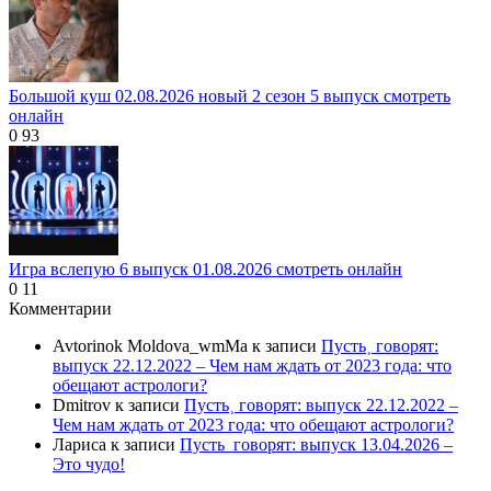
Большой куш 02.08.2026 новый 2 сезон 5 выпуск смотреть
онлайн
0
93
Игра вслепую 6 выпуск 01.08.2026 смотреть онлайн
0
11
Комментарии
Avtorinok Moldova_wmMa
к записи
Пусть˲ говорят:
выпуск 22.12.2022 – Чем нам ждать от 2023 года: что
обещают астрологи?
Dmitrov
к записи
Пусть˲ говорят: выпуск 22.12.2022 –
Чем нам ждать от 2023 года: что обещают астрологи?
Лариса
к записи
Пусть_говорят: выпуск 13.04.2026 –
Это чудо!