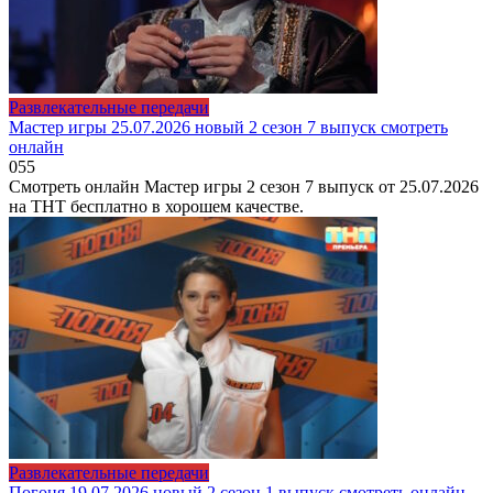
Развлекательные передачи
Мастер игры 25.07.2026 новый 2 сезон 7 выпуск смотреть
онлайн
0
55
Смотреть онлайн Мастер игры 2 сезон 7 выпуск от 25.07.2026
на ТНТ бесплатно в хорошем качестве.
Развлекательные передачи
Погоня 19.07.2026 новый 2 сезон 1 выпуск смотреть онлайн