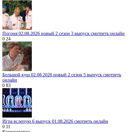
Погоня 02.08.2026 новый 2 сезон 3 выпуск смотреть онлайн
0
24
Большой куш 02.08.2026 новый 2 сезон 5 выпуск смотреть
онлайн
0
83
Игра вслепую 6 выпуск 01.08.2026 смотреть онлайн
0
11
Комментарии