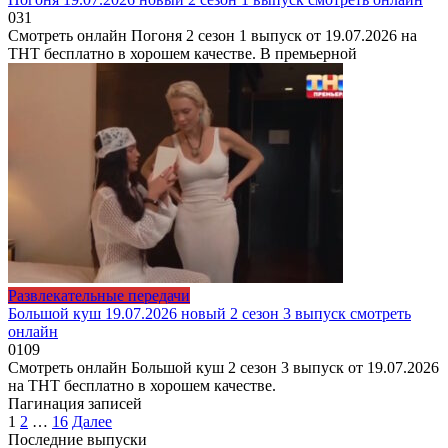
0
31
Смотреть онлайн Погоня 2 сезон 1 выпуск от 19.07.2026 на
ТНТ бесплатно в хорошем качестве. В премьерной
Развлекательные передачи
Большой куш 19.07.2026 новый 2 сезон 3 выпуск смотреть
онлайн
0
109
Смотреть онлайн Большой куш 2 сезон 3 выпуск от 19.07.2026
на ТНТ бесплатно в хорошем качестве.
Пагинация записей
1
2
…
16
Далее
Последние выпуски