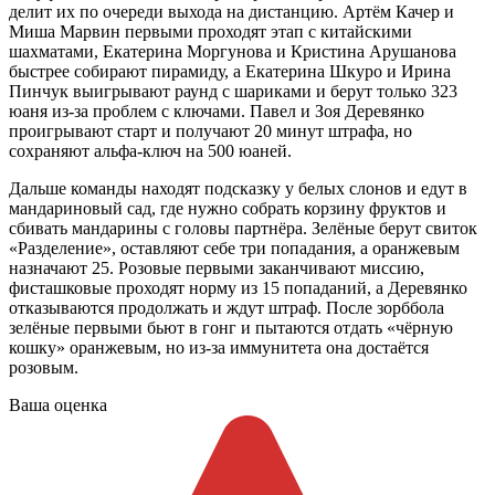
делит их по очереди выхода на дистанцию. Артём Качер и
Миша Марвин первыми проходят этап с китайскими
шахматами, Екатерина Моргунова и Кристина Арушанова
быстрее собирают пирамиду, а Екатерина Шкуро и Ирина
Пинчук выигрывают раунд с шариками и берут только 323
юаня из-за проблем с ключами. Павел и Зоя Деревянко
проигрывают старт и получают 20 минут штрафа, но
сохраняют альфа-ключ на 500 юаней.
Дальше команды находят подсказку у белых слонов и едут в
мандариновый сад, где нужно собрать корзину фруктов и
сбивать мандарины с головы партнёра. Зелёные берут свиток
«Разделение», оставляют себе три попадания, а оранжевым
назначают 25. Розовые первыми заканчивают миссию,
фисташковые проходят норму из 15 попаданий, а Деревянко
отказываются продолжать и ждут штраф. После зорббола
зелёные первыми бьют в гонг и пытаются отдать «чёрную
кошку» оранжевым, но из-за иммунитета она достаётся
розовым.
Ваша оценка