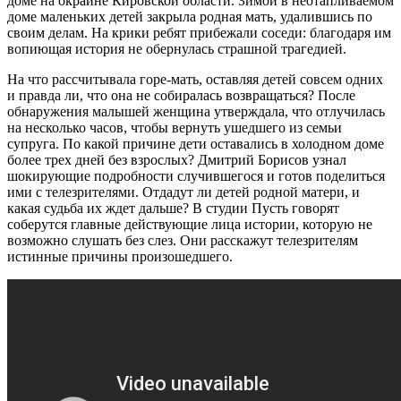
доме на окраине Кировской области. Зимой в неотапливаемом
доме маленьких детей закрыла родная мать, удалившись по
своим делам. На крики ребят прибежали соседи: благодаря им
вопиющая история не обернулась страшной трагедией.
На что рассчитывала горе-мать, оставляя детей совсем одних
и правда ли, что она не собиралась возвращаться? После
обнаружения малышей женщина утверждала, что отлучилась
на несколько часов, чтобы вернуть ушедшего из семьи
супруга. По какой причине дети оставались в холодном доме
более трех дней без взрослых? Дмитрий Борисов узнал
шокирующие подробности случившегося и готов поделиться
ими с телезрителями. Отдадут ли детей родной матери, и
какая судьба их ждет дальше? В студии Пусть говорят
соберутся главные действующие лица истории, которую не
возможно слушать без слез. Они расскажут телезрителям
истинные причины произошедшего.