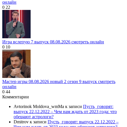
онлайн
0
22
Игра вслепую 7 выпуск 08.08.2026 смотреть онлайн
0
10
Мастер игры 08.08.2026 новый 2 сезон 9 выпуск смотреть
онлайн
0
44
Комментарии
Avtorinok Moldova_wmMa
к записи
Пусть˲ говорят:
выпуск 22.12.2022 – Чем нам ждать от 2023 года: что
обещают астрологи?
Dmitrov
к записи
Пусть˲ говорят: выпуск 22.12.2022 –
Чем нам ждать от 2023 года: что обещают астрологи?