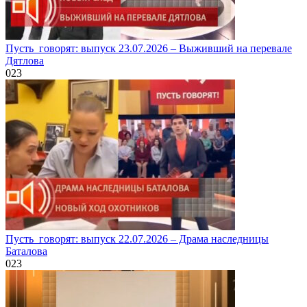
Пусть_говорят: выпуск 23.07.2026 – Выживший на перевале
Дятлова
0
23
Пусть_говорят: выпуск 22.07.2026 – Драма наследницы
Баталова
0
23