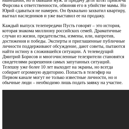
нынешний, но и бывший муж. В придачу дети хотят привлечь
Фирсова к ответственности, обвиняя его в убийстве мамы. Но
Юрий сдаваться не намерен. Он буквально захватил квартиру,
выгнал наследников и уже выставил ее на продажу.
Каждый выпуск телепередачи Пусть говорят – это история,
которая знакома миллиону российских семей. Драматичные
случаи из жизни, предательства, измены, или, напротив,
достижения и победы. Эксперты и приглашенные публичные
личности поддерживают обсуждение, дают советы, пытаются
найти истину в сложившейся ситуации. А телеведущий
Дмитрий Борисов и многочисленные телезрители становятся
свидетелями разрешения самых запутанных ситуаций.
Телешоу уже более 10 лет выходит на экраны, но всегда
собирает огромную аудиторию. Попасть в телеэфир на
Первом канале могут не только известные личности, но и
обычные люди – необходимо лишь подать заявку на участие.