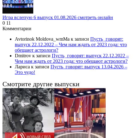
Игра вслепую 6 выпуск 01.08.2026 смотреть онлайн
0
11
Комментарии
Avtorinok Moldova_wmMa
к записи
Пусть˲ говорят:
выпуск 22.12.2022 – Чем нам ждать от 2023 года: что
обещают астрологи?
Dmitrov
к записи
Пусть˲ говорят: выпуск 22.12.2022 –
Чем нам ждать от 2023 года: что обещают астрологи?
Лариса
к записи
Пусть_говорят: выпуск 13.04.2026 –
Это чудо!
Смотрите другие выпуски