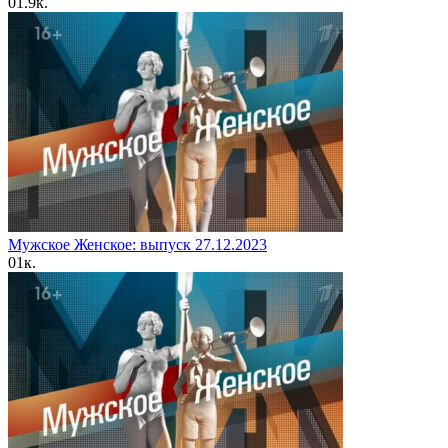
0
1.9к.
Мужское Женское: выпуск 27.12.2023
0
1к.