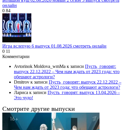
Большой куш 02.08.2026 новый 2 сезон 5 выпуск смотреть
онлайн
0
84
Игра вслепую 6 выпуск 01.08.2026 смотреть онлайн
0
11
Комментарии
Avtorinok Moldova_wmMa
к записи
Пусть˲ говорят:
выпуск 22.12.2022 – Чем нам ждать от 2023 года: что
обещают астрологи?
Dmitrov
к записи
Пусть˲ говорят: выпуск 22.12.2022 –
Чем нам ждать от 2023 года: что обещают астрологи?
Лариса
к записи
Пусть_говорят: выпуск 13.04.2026 –
Это чудо!
Смотрите другие выпуски