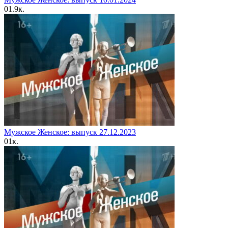
0
1.9к.
Мужское Женское: выпуск 27.12.2023
0
1к.