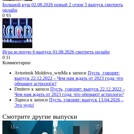
Большой куш 02.08.2026 новый 2 сезон 5 выпуск смотреть
онлайн
0
93
Игра вслепую 6 выпуск 01.08.2026 смотреть онлайн
0
11
Комментарии
Avtorinok Moldova_wmMa
к записи
Пусть˲ говорят:
выпуск 22.12.2022 – Чем нам ждать от 2023 года: что
обещают астрологи?
Dmitrov
к записи
Пусть˲ говорят: выпуск 22.12.2022 –
Чем нам ждать от 2023 года: что обещают астрологи?
Лариса
к записи
Пусть_говорят: выпуск 13.04.2026 –
Это чудо!
Смотрите другие выпуски