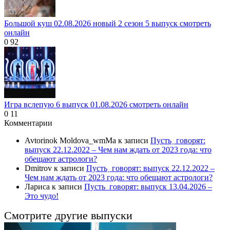
Большой куш 02.08.2026 новый 2 сезон 5 выпуск смотреть
онлайн
0
92
Игра вслепую 6 выпуск 01.08.2026 смотреть онлайн
0
11
Комментарии
Avtorinok Moldova_wmMa
к записи
Пусть˲ говорят:
выпуск 22.12.2022 – Чем нам ждать от 2023 года: что
обещают астрологи?
Dmitrov
к записи
Пусть˲ говорят: выпуск 22.12.2022 –
Чем нам ждать от 2023 года: что обещают астрологи?
Лариса
к записи
Пусть_говорят: выпуск 13.04.2026 –
Это чудо!
Смотрите другие выпуски