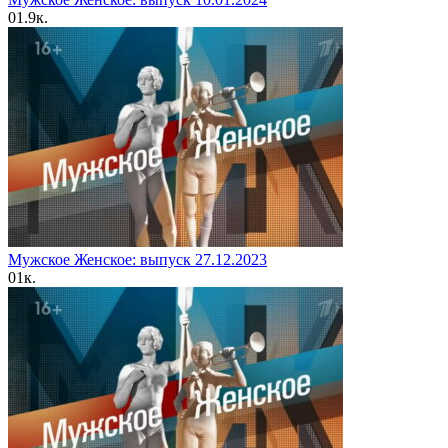
0
1.9к.
Мужское Женское: выпуск 27.12.2023
0
1к.