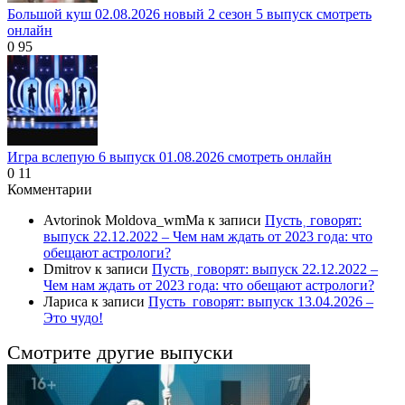
Большой куш 02.08.2026 новый 2 сезон 5 выпуск смотреть
онлайн
0
95
Игра вслепую 6 выпуск 01.08.2026 смотреть онлайн
0
11
Комментарии
Avtorinok Moldova_wmMa
к записи
Пусть˲ говорят:
выпуск 22.12.2022 – Чем нам ждать от 2023 года: что
обещают астрологи?
Dmitrov
к записи
Пусть˲ говорят: выпуск 22.12.2022 –
Чем нам ждать от 2023 года: что обещают астрологи?
Лариса
к записи
Пусть_говорят: выпуск 13.04.2026 –
Это чудо!
Смотрите другие выпуски