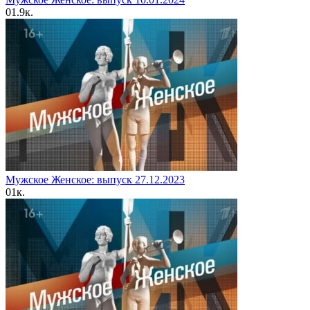
0
1.9к.
Мужское Женское: выпуск 27.12.2023
0
1к.