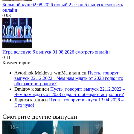
Большой куш 02.08.2026 новый 2 сезон 5 выпуск смотреть
онлайн
0
93
Игра вслепую 6 выпуск 01.08.2026 смотреть онлайн
0
11
Комментарии
Avtorinok Moldova_wmMa
к записи
Пусть˲ говорят:
выпуск 22.12.2022 – Чем нам ждать от 2023 года: что
обещают астрологи?
Dmitrov
к записи
Пусть˲ говорят: выпуск 22.12.2022 –
Чем нам ждать от 2023 года: что обещают астрологи?
Лариса
к записи
Пусть_говорят: выпуск 13.04.2026 –
Это чудо!
Смотрите другие выпуски