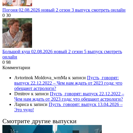
Погоня 02.08.2026 новый 2 сезон 3 выпуск смотреть онлайн
0
30
Большой куш 02.08.2026 новый 2 сезон 5 выпуск смотреть
онлайн
0
98
Комментарии
Avtorinok Moldova_wmMa
к записи
Пусть˲ говорят:
выпуск 22.12.2022 – Чем нам ждать от 2023 года: что
обещают астрологи?
Dmitrov
к записи
Пусть˲ говорят: выпуск 22.12.2022 –
Чем нам ждать от 2023 года: что обещают астрологи?
Лариса
к записи
Пусть_говорят: выпуск 13.04.2026 –
Это чудо!
Смотрите другие выпуски