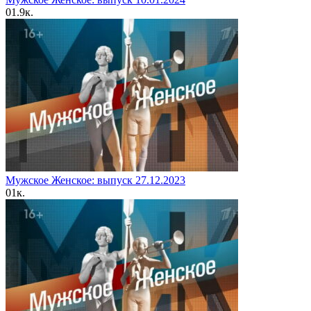
0
1.9к.
Мужское Женское: выпуск 27.12.2023
0
1к.