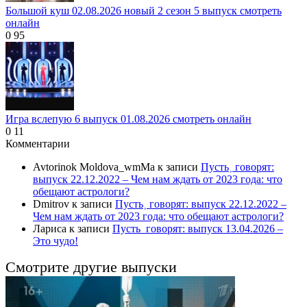
Большой куш 02.08.2026 новый 2 сезон 5 выпуск смотреть
онлайн
0
95
Игра вслепую 6 выпуск 01.08.2026 смотреть онлайн
0
11
Комментарии
Avtorinok Moldova_wmMa
к записи
Пусть˲ говорят:
выпуск 22.12.2022 – Чем нам ждать от 2023 года: что
обещают астрологи?
Dmitrov
к записи
Пусть˲ говорят: выпуск 22.12.2022 –
Чем нам ждать от 2023 года: что обещают астрологи?
Лариса
к записи
Пусть_говорят: выпуск 13.04.2026 –
Это чудо!
Смотрите другие выпуски