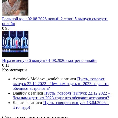
Большой куш 02.08.2026 новый 2 сезон 5 выпуск смотреть
онлайн
0
95
Игра вслепую 6 выпуск 01.08.2026 смотреть онлайн
0
11
Комментарии
Avtorinok Moldova_wmMa
к записи
Пусть˲ говорят:
выпуск 22.12.2022 – Чем нам ждать от 2023 года: что
обещают астрологи?
Dmitrov
к записи
Пусть˲ говорят: выпуск 22.12.2022 –
Чем нам ждать от 2023 года: что обещают астрологи?
Лариса
к записи
Пусть_говорят: выпуск 13.04.2026 –
Это чудо!
Смотрите другие выпуски