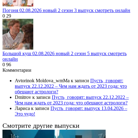
Погоня 02.08.2026 новый 2 сезон 3 выпуск смотреть онлайн
0
29
Большой куш 02.08.2026 новый 2 сезон 5 выпуск смотреть
онлайн
0
96
Комментарии
Avtorinok Moldova_wmMa
к записи
Пусть˲ говорят:
выпуск 22.12.2022 – Чем нам ждать от 2023 года: что
обещают астрологи?
Dmitrov
к записи
Пусть˲ говорят: выпуск 22.12.2022 –
Чем нам ждать от 2023 года: что обещают астрологи?
Лариса
к записи
Пусть_говорят: выпуск 13.04.2026 –
Это чудо!
Смотрите другие выпуски