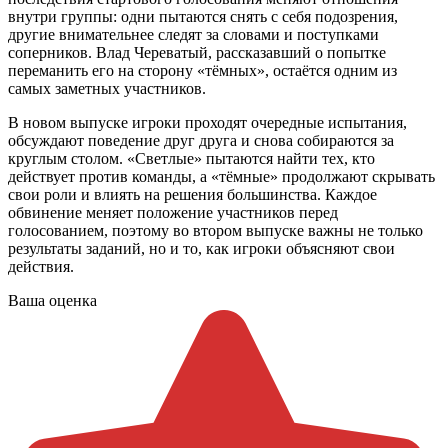
внутри группы: одни пытаются снять с себя подозрения,
другие внимательнее следят за словами и поступками
соперников. Влад Череватый, рассказавший о попытке
переманить его на сторону «тёмных», остаётся одним из
самых заметных участников.
В новом выпуске игроки проходят очередные испытания,
обсуждают поведение друг друга и снова собираются за
круглым столом. «Светлые» пытаются найти тех, кто
действует против команды, а «тёмные» продолжают скрывать
свои роли и влиять на решения большинства. Каждое
обвинение меняет положение участников перед
голосованием, поэтому во втором выпуске важны не только
результаты заданий, но и то, как игроки объясняют свои
действия.
Ваша оценка