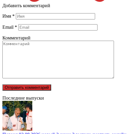
Добавить комментарий
Имя
*
Email
*
Комментарий
Последние выпуски