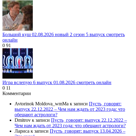
Большой куш 02.08.2026 новый 2 сезон 5 выпуск смотреть
онлайн
0
91
Игра вслепую 6 выпуск 01.08.2026 смотреть онлайн
0
11
Комментарии
Avtorinok Moldova_wmMa
к записи
Пусть˲ говорят:
выпуск 22.12.2022 – Чем нам ждать от 2023 года: что
обещают астрологи?
Dmitrov
к записи
Пусть˲ говорят: выпуск 22.12.2022 –
Чем нам ждать от 2023 года: что обещают астрологи?
Лариса
к записи
Пусть_говорят: выпуск 13.04.2026 –