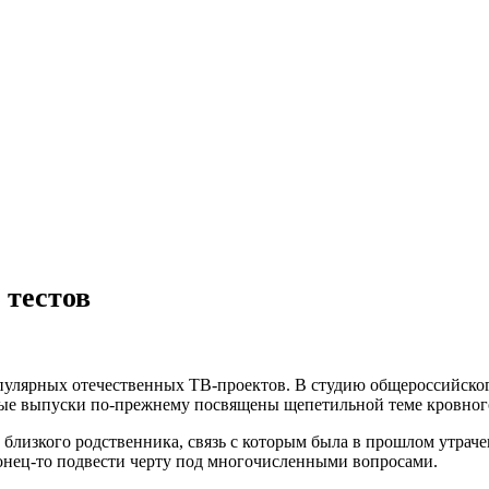
 тестов
пулярных отечественных ТВ-проектов. В студию общероссийско
е выпуски по-прежнему посвящены щепетильной теме кровного
и близкого родственника, связь с которым была в прошлом утрач
нец-то подвести черту под многочисленными вопросами.