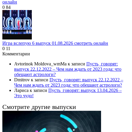
онлайн
0
84
Игра вслепую 6 выпуск 01.08.2026 смотреть онлайн
0
11
Комментарии
Avtorinok Moldova_wmMa
к записи
Пусть˲ говорят:
выпуск 22.12.2022 – Чем нам ждать от 2023 года: что
обещают астрологи?
Dmitrov
к записи
Пусть˲ говорят: выпуск 22.12.2022 –
Чем нам ждать от 2023 года: что обещают астрологи?
Лариса
к записи
Пусть_говорят: выпуск 13.04.2026 –
Это чудо!
Смотрите другие выпуски