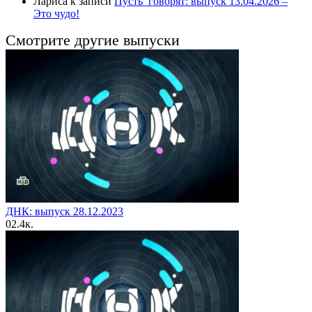
Лариса
к записи
Пусть_говорят: выпуск 13.04.2026 –
Это чудо!
Смотрите другие выпуски
ДНК: выпуск 28.12.2023
0
2.4к.