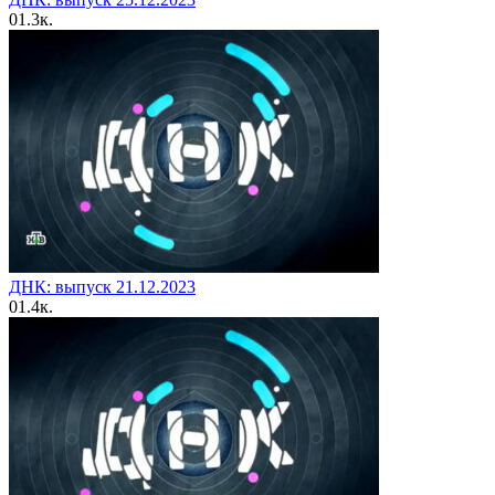
0
1.3к.
ДНК: выпуск 21.12.2023
0
1.4к.