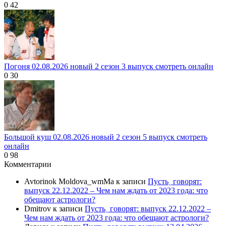
0
42
Погоня 02.08.2026 новый 2 сезон 3 выпуск смотреть онлайн
0
30
Большой куш 02.08.2026 новый 2 сезон 5 выпуск смотреть
онлайн
0
98
Комментарии
Avtorinok Moldova_wmMa
к записи
Пусть˲ говорят:
выпуск 22.12.2022 – Чем нам ждать от 2023 года: что
обещают астрологи?
Dmitrov
к записи
Пусть˲ говорят: выпуск 22.12.2022 –
Чем нам ждать от 2023 года: что обещают астрологи?