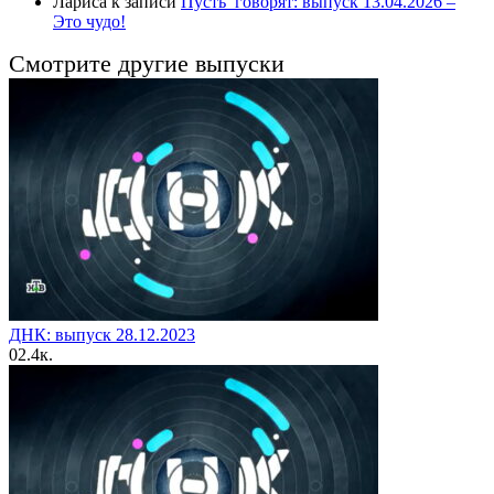
Лариса
к записи
Пусть_говорят: выпуск 13.04.2026 –
Это чудо!
Смотрите другие выпуски
ДНК: выпуск 28.12.2023
0
2.4к.