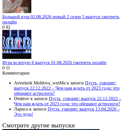
Большой куш 02.08.2026 новый 2 сезон 5 выпуск смотреть
онлайн
0
92
Игра вслепую 6 выпуск 01.08.2026 смотреть онлайн
0
11
Комментарии
Avtorinok Moldova_wmMa
к записи
Пусть˲ говорят:
выпуск 22.12.2022 – Чем нам ждать от 2023 года: что
обещают астрологи?
Dmitrov
к записи
Пусть˲ говорят: выпуск 22.12.2022 –
Чем нам ждать от 2023 года: что обещают астрологи?
Лариса
к записи
Пусть_говорят: выпуск 13.04.2026 –
Это чудо!
Смотрите другие выпуски