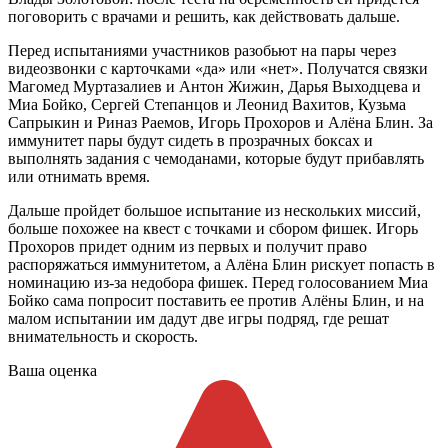
поговорить с врачами и решить, как действовать дальше.
Перед испытаниями участников разобьют на пары через
видеозвонки с карточками «да» или «нет». Получатся связки
Магомед Муртазалиев и Антон Жижин, Дарья Выходцева и
Миа Бойко, Сергей Степанцов и Леонид Вахитов, Кузьма
Сапрыкин и Риназ Раемов, Игорь Прохоров и Алёна Блин. За
иммунитет пары будут сидеть в прозрачных боксах и
выполнять задания с чемоданами, которые будут прибавлять
или отнимать время.
Дальше пройдет большое испытание из нескольких миссий,
больше похожее на квест с точками и сбором фишек. Игорь
Прохоров придет одним из первых и получит право
распоряжаться иммунитетом, а Алёна Блин рискует попасть в
номинацию из-за недобора фишек. Перед голосованием Миа
Бойко сама попросит поставить ее против Алёны Блин, и на
малом испытании им дадут две игры подряд, где решат
внимательность и скорость.
Ваша оценка