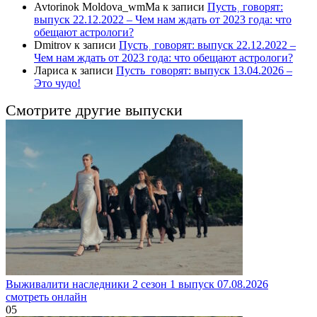
Avtorinok Moldova_wmMa
к записи
Пусть˲ говорят:
выпуск 22.12.2022 – Чем нам ждать от 2023 года: что
обещают астрологи?
Dmitrov
к записи
Пусть˲ говорят: выпуск 22.12.2022 –
Чем нам ждать от 2023 года: что обещают астрологи?
Лариса
к записи
Пусть_говорят: выпуск 13.04.2026 –
Это чудо!
Смотрите другие выпуски
Выживалити наследники 2 сезон 1 выпуск 07.08.2026
смотреть онлайн
0
5