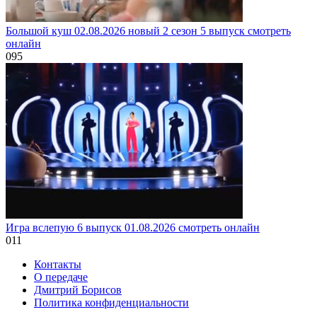
Большой куш 02.08.2026 новый 2 сезон 5 выпуск смотреть
онлайн
0
95
Игра вслепую 6 выпуск 01.08.2026 смотреть онлайн
0
11
Контакты
О передаче
Дмитрий Борисов
Политика конфиденциальности